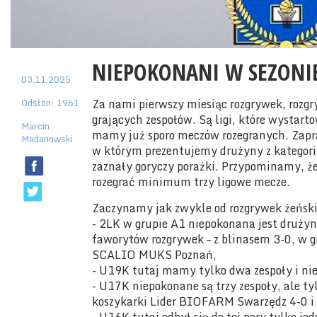
NIEPOKONANI W SEZONIE
03.11.2025
Odsłon: 1961
Za nami pierwszy miesiąc rozgrywek, rozg
grających zespołów. Są ligi, które wystarto
Marcin
mamy już sporo meczów rozegranych. Zapr
Madanowski
w którym prezentujemy drużyny z kategorii 
zaznały goryczy porażki. Przypominamy, że
rozegrać minimum trzy ligowe mecze.
Zaczynamy jak zwykle od rozgrywek żeńsk
- 2LK w grupie A1 niepokonana jest drużyn
faworytów rozgrywek – z blinasem 3-0, w g
SCALIO MUKS Poznań,
- U19K tutaj mamy tylko dwa zespoły i nie
- U17K niepokonane są trzy zespoły, ale tyl
koszykarki Lider BIOFARM Swarzędz 4-0 i