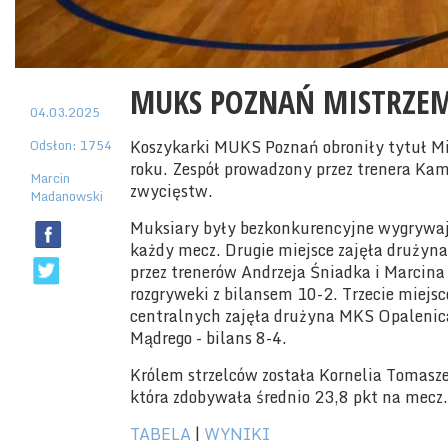
MUKS POZNAŃ MISTRZEM
04.03.2025
Odsłon: 1754
Koszykarki MUKS Poznań obroniły tytuł Mi
roku. Zespół prowadzony przez trenera Ka
Marcin
zwycięstw.
Madanowski
Muksiary były bezkonkurencyjne wygrywa
każdy mecz. Drugie miejsce zajęła druży
przez trenerów Andrzeja Śniadka i Marcin
rozgryweki z bilansem 10-2. Trzecie miej
centralnych zajęła drużyna MKS Opalenica
Mądrego - bilans 8-4.
Królem strzelców została Kornelia Tomasze
która zdobywała średnio 23,8 pkt na mecz
TABELA
|
WYNIKI