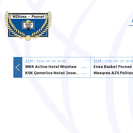
1LM
| 2026-09-18 18:00
1LM
| 2026-09-19 18:0
WKK Active Hotel Wrocław
Enea Basket Poznań
---
KSK Qemetica Noteć Inowrocław
---