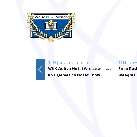
1LM
| 2026-09-18 18:00
1LM
| 202
WKK Active Hotel Wrocław
Enea Bas
---
KSK Qemetica Noteć Inowrocław
---