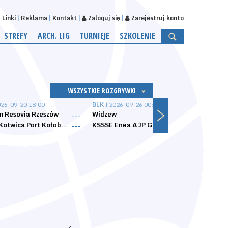
Linki
Reklama
Kontakt
Zaloguj się
Zarejestruj konto
STREFY
ARCH. LIG
TURNIEJE
SZKOLENIE
WSZYSTKIE ROZGRYWKI
026-09-20 18:00
BLK
| 2026-09-26 00:00
BLK
| 
 Resovia Rzeszów
Widzew
Wisła
---
---
Datzzy Kotwica Port Kołobrzeg
KSSSE Enea AJP Gorzów Wielkopolski
1KS Ś
---
---