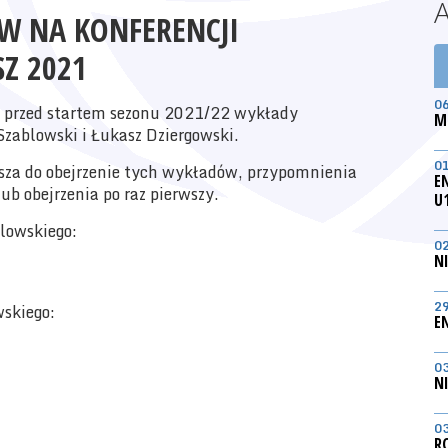
W NA KONFERENCJI
SZ 2021
0
z przed startem sezonu 2021/22 wykłady
M
 Szablowski i Łukasz Dziergowski.
0
za do obejrzenie tych wykładów, przypomnienia
E
ub obejrzenia po raz pierwszy.
U
lowskiego:
0
N
2
skiego:
E
0
N
0
R