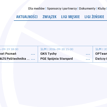
Dla mediów
Sponsorzy i partnerzy
Dokumenty
Kluby
AKTUALNOŚCI
ZWIĄZEK
LIGI MĘSKIE
LIGI ŻEŃSKIE
6-09-19 18:00
1LM
| 2026-09-20 15:00
1LM
| 2
ket Poznań
GKS Tychy
OPTeam
---
---
Weegree AZS Politechnika Opolska
PGE Spójnia Stargard
---
---