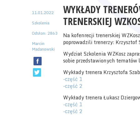
WYKŁADY TRENERÓ
11.01.2022
TRENERSKIEJ WZKO
Szkolenia
Odsłon: 2863
Na kofenrecji trenerskiej WZKos
poprowadzili trenerzy: Krzysztof
Marcin
Madanowski
Wydział Szkolenia WZKosz zapras
sobie przedstawionych tematów l
Wykłady trenera Krzysztofa Szab
-część 1
-część 2
Wykłady trenera Łukasz Dziergow
-część 1
-część 2