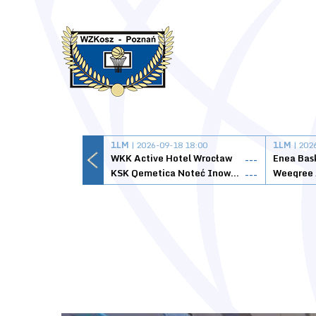
1LM
| 2026-09-18 18:00
1LM
| 202
WKK Active Hotel Wrocław
Enea Bas
---
KSK Qemetica Noteć Inowrocław
---