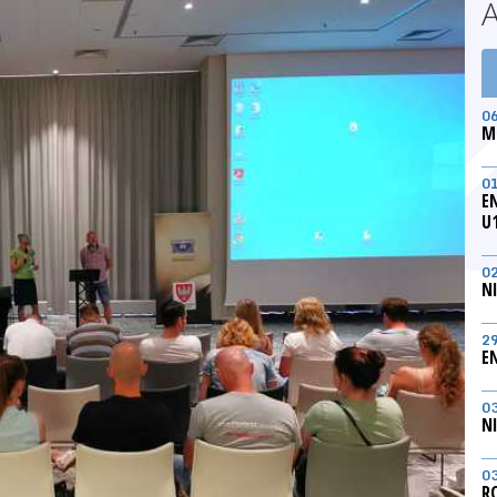
0
M
0
E
U
0
N
2
E
0
N
0
R