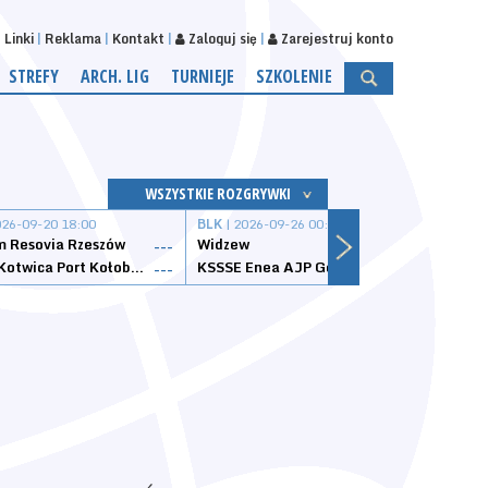
Linki
Reklama
Kontakt
Zaloguj się
Zarejestruj konto
STREFY
ARCH. LIG
TURNIEJE
SZKOLENIE
WSZYSTKIE ROZGRYWKI
026-09-20 18:00
BLK
| 2026-09-26 00:00
BLK
| 
 Resovia Rzeszów
Widzew
Wisła
---
---
Datzzy Kotwica Port Kołobrzeg
KSSSE Enea AJP Gorzów Wielkopolski
1KS Ś
---
---