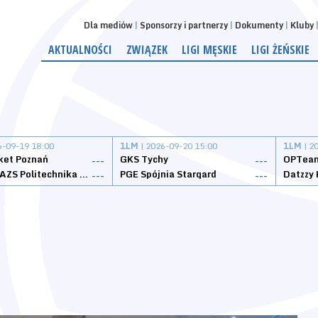
Dla mediów
Sponsorzy i partnerzy
Dokumenty
Kluby
AKTUALNOŚCI
ZWIĄZEK
LIGI MĘSKIE
LIGI ŻEŃSKIE
6-09-19 18:00
1LM
| 2026-09-20 15:00
1LM
| 2
ket Poznań
GKS Tychy
OPTeam
---
---
Weegree AZS Politechnika Opolska
PGE Spójnia Stargard
---
---