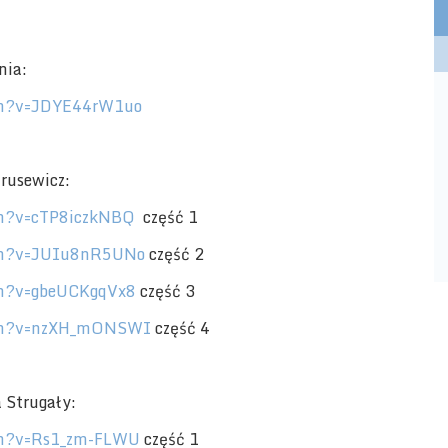
nia:
ch?v=JDYE44rW1uo
rusewicz:
ch?v=cTP8iczkNBQ
część 1
ch?v=JUIu8nR5UNo
część 2
ch?v=gbeUCKgqVx8
część 3
tch?v=nzXH_mONSWI
część 4
 Strugały:
ch?v=Rs1_zm-FLWU
część 1