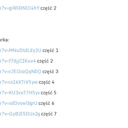
ch?v=giWlRNlC4hY
część 2
urka:
tch?v=MNuDtdLdy2U
część 1
h?v=f7djjCIKuv4
część 2
ch?v=cJEOcoQqN0Q
część 3
ch?v=csI6XTiV5yw
część 4
ch?v=KU3vx77H5ys
część 5
h?v=vdDvswlbgrU
część 6
ch?v=GyB2l5DUx2g
część 7