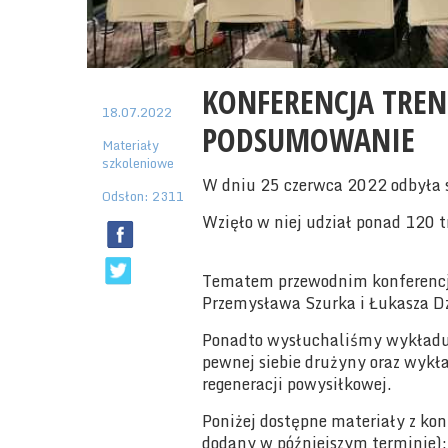
KONFERENCJA TRE
18.07.2022
PODSUMOWANIE
Materiały
szkoleniowe
W dniu 25 czerwca 2022 odbyła s
Odsłon: 2311
Wzięło w niej udział ponad 120 t
Tematem przewodnim konferencji 
Przemysława Szurka i Łukasza Dz
Ponadto wysłuchaliśmy wykładu
pewnej siebie drużyny oraz wykła
regeneracji powysiłkowej.
Poniżej dostępne materiały z kon
dodany w późniejszym terminie):