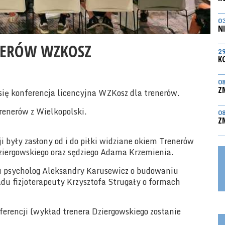
0
N
NERÓW WZKOSZ
2
K
0
Z
ię konferencja licencyjna WZKosz dla trenerów.
renerów z Wielkopolski.
0
Z
były zasłony od i do piłki widziane okiem Trenerów
iergowskiego oraz sędziego Adama Krzemienia.
 psycholog Aleksandry Karusewicz o budowaniu
du fizjoterapeuty Krzysztofa Strugały o formach
ferencji (wykład trenera Dziergowskiego zostanie