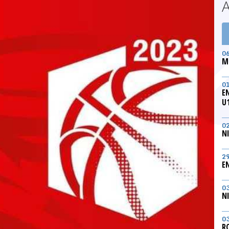
0
M
0
E
U
0
N
2
E
0
N
0
R