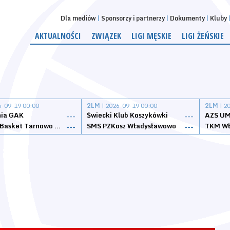
Dla mediów
Sponsorzy i partnerzy
Dokumenty
Kluby
AKTUALNOŚCI
ZWIĄZEK
LIGI MĘSKIE
LIGI ŻEŃSKIE
6-09-19 00:00
2LM
| 2026-09-19 00:00
2LM
| 2
nia GAK
Świecki Klub Koszykówki
AZS UM
---
---
Tarnovia Basket Tarnowo Podgórne
SMS PZKosz Władysławowo
TKM Wł
---
---