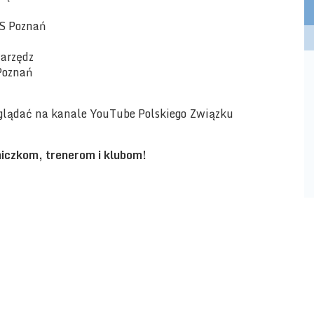
ZS Poznań
warzędz
Poznań
ń
glądać na kanale YouTube Polskiego Związku
czkom, trenerom i klubom!