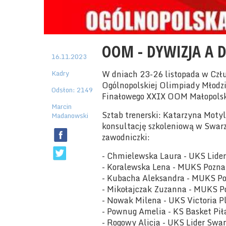
OOM - DYWIZJA A 
16.11.2023
Kadry
W dniach 23-26 listopada w Człu
Ogólnopolskiej Olimpiady Młodzież
Odsłon: 2149
Finałowego XXIX OOM Małopol
Marcin
Sztab trenerski: Katarzyna Moty
Madanowski
konsultację szkoleniową w Swarz
zawodniczki:
- Chmielewska Laura - UKS Lide
- Koralewska Lena - MUKS Pozn
- Kubacha Aleksandra - MUKS P
- Mikołajczak Zuzanna - MUKS P
- Nowak Milena - UKS Victoria P
- Pownug Amelia - KS Basket Pi
- Rogowy Alicja - UKS Lider Swa