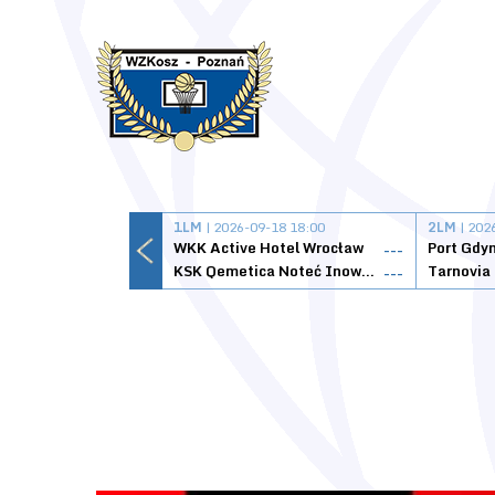
1LM
| 2026-09-18 18:00
2LM
| 202
WKK Active Hotel Wrocław
Port Gdy
---
KSK Qemetica Noteć Inowrocław
---