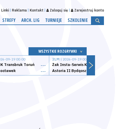
Linki
Reklama
Kontakt
Zaloguj się
Zarejestruj konto
STREFY
ARCH. LIG
TURNIEJE
SZKOLENIE
WSZYSTKIE ROZGRYWKI
026-09-19 00:00
2LM
| 2026-09-19 00:00
2LM
|
K Transbruk Toruń
Żak Insta-Serwis Koszalin
Energ
---
---
ocławek
Astoria II Bydgoszcz
Sklep
---
---