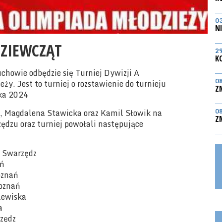
0
N
DZIEWCZĄT
2
K
chowie odbędzie się Turniej Dywizji A
0
y. Jest to turniej o rozstawienie do turnieju
Z
ska 2024
l, Magdalena Stawicka oraz Kamil Słowik na
0
Z
ędzu oraz turniej powołali następujące
r Swarzędz
ań
oznań
oznań
lewiska
ła
rzędz