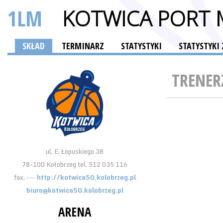
1LM
KOTWICA PORT 
SKŁAD
TERMINARZ
STATYSTYKI
STATYSTYK
TRENER
ul. E. Łopuskiego 38
78-100 Kołobrzeg tel. 512 035 116
fax. ---
http://kotwica50.kolobrzeg.pl
biuro@kotwica50.kolobrzeg.pl
ARENA