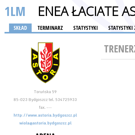
1LM
ENEA ŁACIATE 
SKŁAD
TERMINARZ
STATYSTYKI
STATYSTYK
TRENER
Toruńska 59
85-023 Bydgoszcz tel. 534725933
fax. ---
http://www.astoria.bydgoszcz.pl
wiola@astoria.bydgoszcz.pl