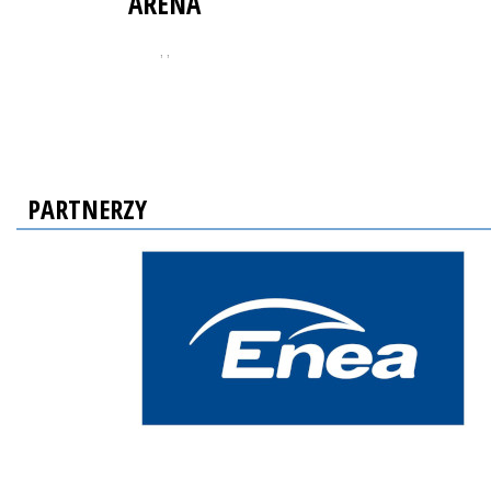
ARENA
, ,
PARTNERZY