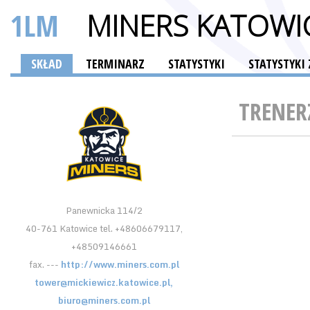
1LM
MINERS KATOWI
SKŁAD
TERMINARZ
STATYSTYKI
STATYSTYK
TRENER
Panewnicka 114/2
40-761 Katowice tel. +48606679117,
+48509146661
fax. ---
http://www.miners.com.pl
tower@mickiewicz.katowice.pl,
biuro@miners.com.pl