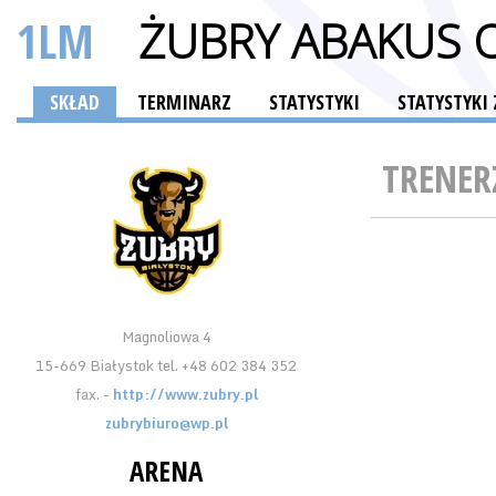
1LM
SKŁAD
TERMINARZ
STATYSTYKI
STATYSTYK
TRENER
Magnoliowa 4
15-669 Białystok tel. +48 602 384 352
fax. -
http://www.zubry.pl
zubrybiuro@wp.pl
ARENA