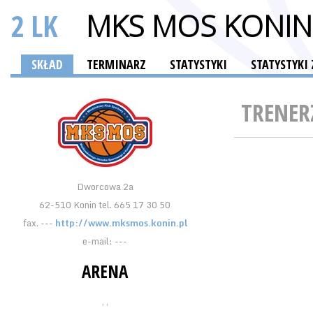
2 LK
MKS MOS KONIN
SKŁAD
TERMINARZ
STATYSTYKI
STATYSTYKI
TRENER
Dworcowa 2a
62-510 Konin tel. 665 17 30 50
fax. ---
http://www.mksmos.konin.pl
e-mail: ---
ARENA
, ,