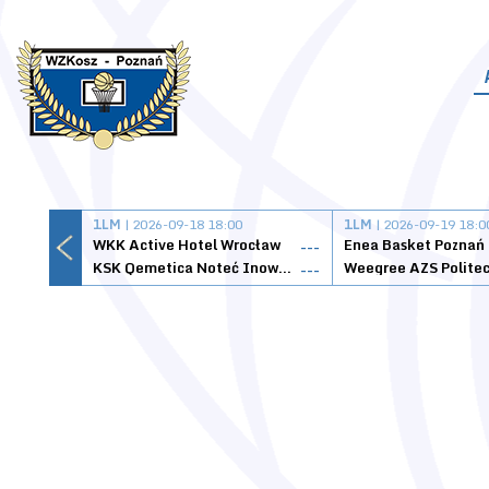
1LM
| 2026-09-18 18:00
1LM
| 2026-09-19 18:0
WKK Active Hotel Wrocław
Enea Basket Poznań
---
KSK Qemetica Noteć Inowrocław
---