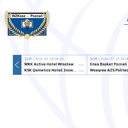
1LM
| 2026-09-18 18:00
1LM
| 2026-09-19 18:0
WKK Active Hotel Wrocław
Enea Basket Poznań
---
KSK Qemetica Noteć Inowrocław
---