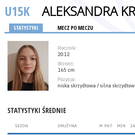
U15K
ALEKSANDRA KR
STATYSTYKI
MECZ PO MECZU
Rocznik:
2012
Wzrost:
165 cm
Pozycja:
niska skrzydłowa / silna skrzydło
STATYSTYKI ŚREDNIE
SEZON
DRUŻYNA
M
PKT
MIN
ZA