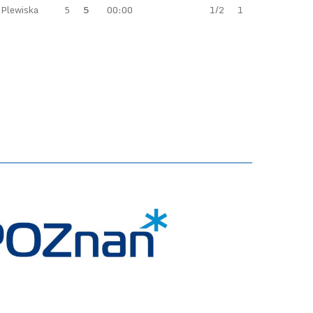
 Plewiska
5
5
00:00
1/2
1