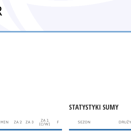
R
STATYSTYKI SUMY
ZA 1
MIN
ZA 2
ZA 3
F
SEZON
DRUŻ
(C/W)