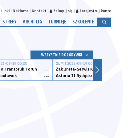
Linki
Reklama
Kontakt
Zaloguj się
Zarejestruj konto
STREFY
ARCH. LIG
TURNIEJE
SZKOLENIE
WSZYSTKIE ROZGRYWKI
026-09-19 00:00
2LM
| 2026-09-19 00:00
2LM
|
K Transbruk Toruń
Żak Insta-Serwis Koszalin
Energ
---
---
ocławek
Astoria II Bydgoszcz
Sklep
---
---