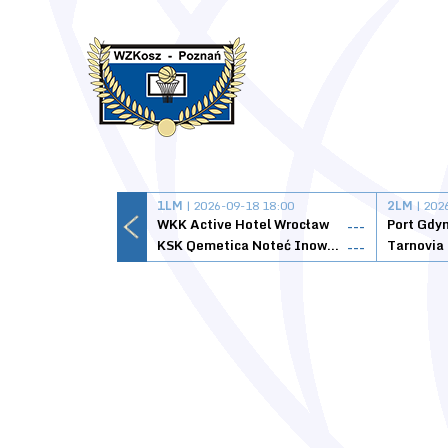
1LM
| 2026-09-18 18:00
2LM
| 202
WKK Active Hotel Wrocław
Port Gdy
---
KSK Qemetica Noteć Inowrocław
---