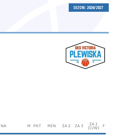
SEZON: 2026/2027
ZA 1
YNA
M
PKT
MIN
ZA 2
ZA 3
F
(C/W)