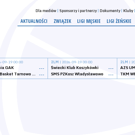
Dla mediów
Sponsorzy i partnerzy
Dokumenty
Kluby
AKTUALNOŚCI
ZWIĄZEK
LIGI MĘSKIE
LIGI ŻEŃSKIE
6-09-19 00:00
2LM
| 2026-09-19 00:00
2LM
| 2
nia GAK
Świecki Klub Koszykówki
AZS UM
---
---
Tarnovia Basket Tarnowo Podgórne
SMS PZKosz Władysławowo
TKM Wł
---
---