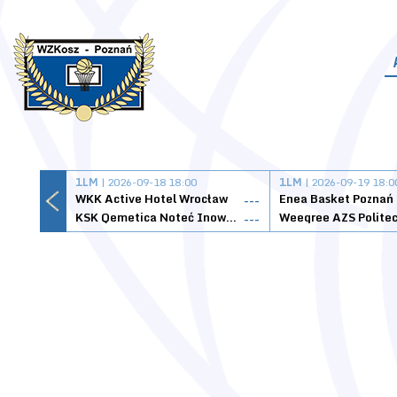
1LM
| 2026-09-18 18:00
1LM
| 2026-09-19 18:0
WKK Active Hotel Wrocław
Enea Basket Poznań
---
KSK Qemetica Noteć Inowrocław
---