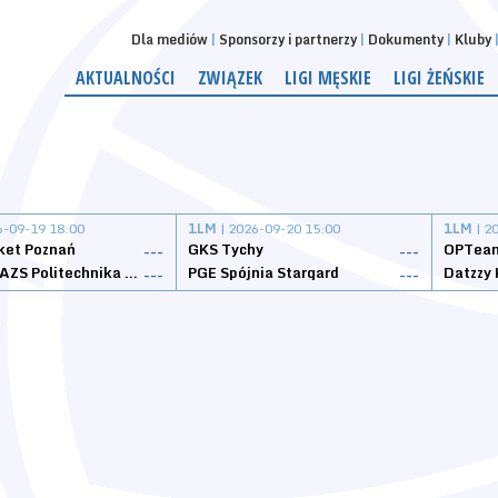
Dla mediów
Sponsorzy i partnerzy
Dokumenty
Kluby
AKTUALNOŚCI
ZWIĄZEK
LIGI MĘSKIE
LIGI ŻEŃSKIE
6-09-19 18:00
1LM
| 2026-09-20 15:00
1LM
| 2
ket Poznań
GKS Tychy
OPTeam
---
---
Weegree AZS Politechnika Opolska
PGE Spójnia Stargard
---
---