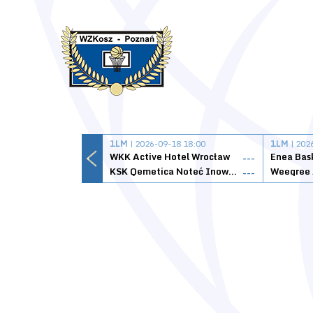
1LM
| 2026-09-18 18:00
1LM
| 202
WKK Active Hotel Wrocław
Enea Bas
---
KSK Qemetica Noteć Inowrocław
---