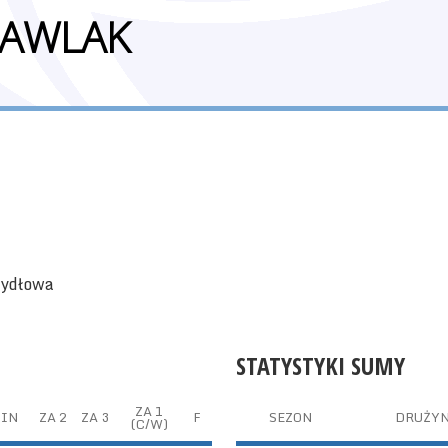
PAWLAK
rzydłowa
STATYSTYKI SUMY
ZA 1
IN
ZA 2
ZA 3
F
SEZON
DRUŻY
(C/W)