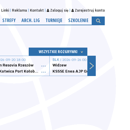
Linki
Reklama
Kontakt
Zaloguj się
Zarejestruj konto
STREFY
ARCH. LIG
TURNIEJE
SZKOLENIE
WSZYSTKIE ROZGRYWKI
026-09-20 18:00
BLK
| 2026-09-26 00:00
BLK
| 
 Resovia Rzeszów
Widzew
Wisła
---
---
Datzzy Kotwica Port Kołobrzeg
KSSSE Enea AJP Gorzów Wielkopolski
1KS Ś
---
---