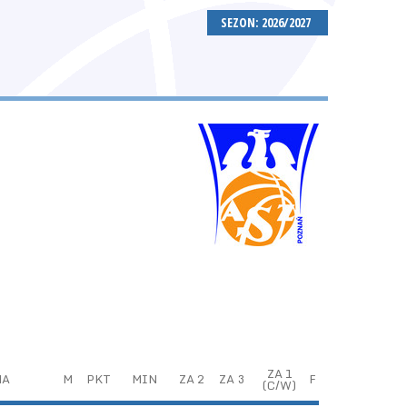
SEZON: 2026/2027
ZA 1
NA
M
PKT
MIN
ZA 2
ZA 3
F
(C/W)