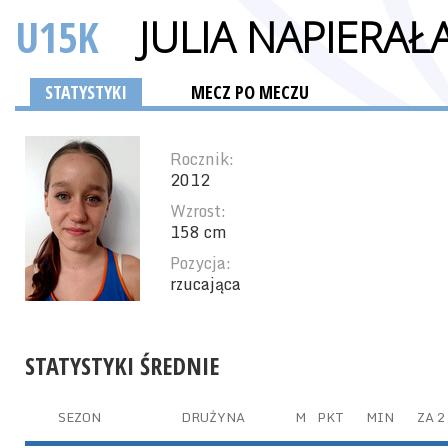
U15K
JULIA NAPIERAŁ
STATYSTYKI
MECZ PO MECZU
Rocznik:
2012
Wzrost:
158 cm
Pozycja:
rzucająca
STATYSTYKI ŚREDNIE
SEZON
DRUŻYNA
M
PKT
MIN
ZA 2