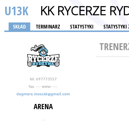
U13K
KK RYCERZE RY
SKŁAD
TERMINARZ
STATYSTYKI
STATYSTYKI
TRENER
tel. 697773557
fax. --- www: ---
dagmara.moszak@gmail.com
ARENA
, ,