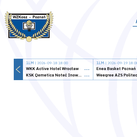
1LM
| 2026-09-18 18:00
1LM
| 2026-09-19 18:0
WKK Active Hotel Wrocław
Enea Basket Poznań
---
KSK Qemetica Noteć Inowrocław
---