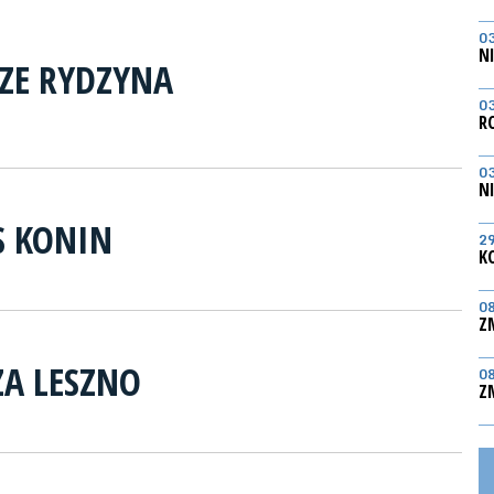
0
N
RZE RYDZYNA
0
R
0
N
 KONIN
2
K
0
Z
ZA LESZNO
0
Z