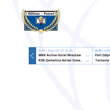
1LM
| 2026-09-18 18:00
2LM
| 202
WKK Active Hotel Wrocław
Port Gdy
---
KSK Qemetica Noteć Inowrocław
---