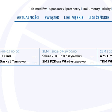
Dla mediów
Sponsorzy i partnerzy
Dokumenty
Kluby
AKTUALNOŚCI
ZWIĄZEK
LIGI MĘSKIE
LIGI ŻEŃSKIE
6-09-19 00:00
2LM
| 2026-09-19 00:00
2LM
| 2
nia GAK
Świecki Klub Koszykówki
AZS UM
---
---
Tarnovia Basket Tarnowo Podgórne
SMS PZKosz Władysławowo
TKM Wł
---
---