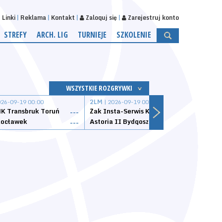
Linki
Reklama
Kontakt
Zaloguj się
Zarejestruj konto
STREFY
ARCH. LIG
TURNIEJE
SZKOLENIE
WSZYSTKIE ROZGRYWKI
026-09-19 00:00
2LM
| 2026-09-19 00:00
2LM
|
K Transbruk Toruń
Żak Insta-Serwis Koszalin
Energ
---
---
ocławek
Astoria II Bydgoszcz
Sklep
---
---