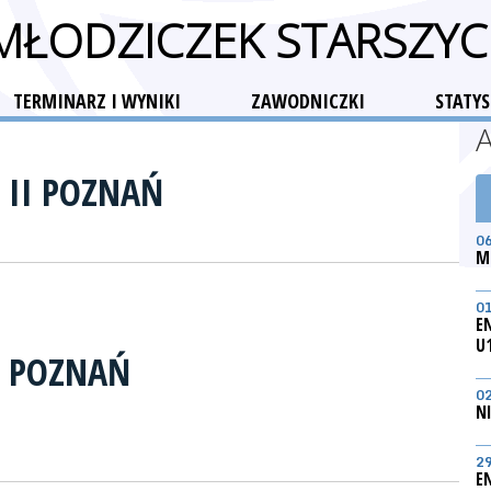
 MŁODZICZEK STARSZYC
TERMINARZ I WYNIKI
ZAWODNICZKI
STATYS
 II POZNAŃ
0
M
0
E
U
S POZNAŃ
0
N
2
E