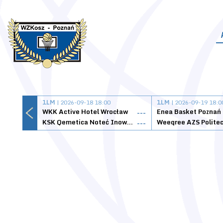
1LM
| 2026-09-18 18:00
1LM
| 2026-09-19 18:0
WKK Active Hotel Wrocław
Enea Basket Poznań
---
KSK Qemetica Noteć Inowrocław
---