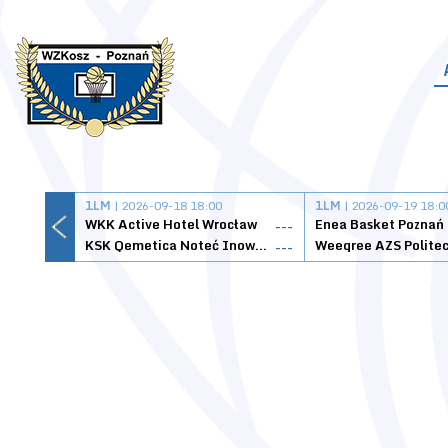
1LM
| 2026-09-18 18:00
1LM
| 2026-09-19 18:0
WKK Active Hotel Wrocław
Enea Basket Poznań
---
KSK Qemetica Noteć Inowrocław
---