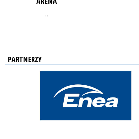
ARENA
, ,
PARTNERZY