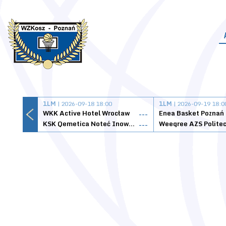
1LM
| 2026-09-18 18:00
1LM
| 2026-09-19 18:0
WKK Active Hotel Wrocław
Enea Basket Poznań
---
KSK Qemetica Noteć Inowrocław
---