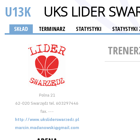
U13K
UKS LIDER SWA
SKŁAD
TERMINARZ
STATYSTYKI
STATYSTYKI
TRENER
Polna 21
62-020 Swarzędz tel. 603297446
fax. ---
http://www.uksliderswarzedz.pl
marcin.madanowski@gmail.com