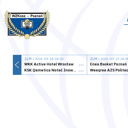
1LM
| 2026-09-18 18:00
1LM
| 2026-09-19 18:0
WKK Active Hotel Wrocław
Enea Basket Poznań
---
KSK Qemetica Noteć Inowrocław
---