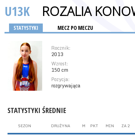
U13K
ROZALIA KONO
STATYSTYKI
MECZ PO MECZU
Rocznik:
2013
Wzrost:
150 cm
Pozycja:
rozgrywająca
STATYSTYKI ŚREDNIE
SEZON
DRUŻYNA
M
PKT
MIN
ZA 2