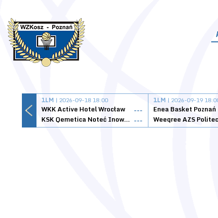
1LM
| 2026-09-18 18:00
1LM
| 2026-09-19 18:0
WKK Active Hotel Wrocław
Enea Basket Poznań
---
KSK Qemetica Noteć Inowrocław
---