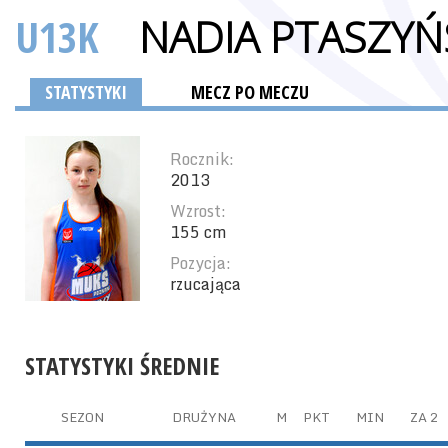
U13K
NADIA PTASZYŃ
STATYSTYKI
MECZ PO MECZU
Rocznik:
2013
Wzrost:
155 cm
Pozycja:
rzucająca
STATYSTYKI ŚREDNIE
SEZON
DRUŻYNA
M
PKT
MIN
ZA 2