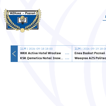
1LM
| 2026-09-18 18:00
1LM
| 2026-09-19 18:0
WKK Active Hotel Wrocław
Enea Basket Poznań
---
KSK Qemetica Noteć Inowrocław
---