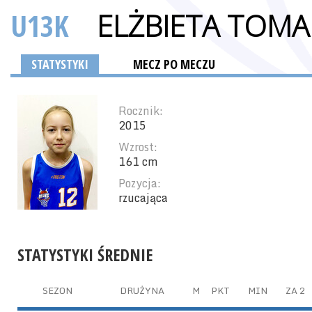
U13K
ELŻBIETA TOMA
STATYSTYKI
MECZ PO MECZU
Rocznik:
2015
Wzrost:
161 cm
Pozycja:
rzucająca
STATYSTYKI ŚREDNIE
SEZON
DRUŻYNA
M
PKT
MIN
ZA 2