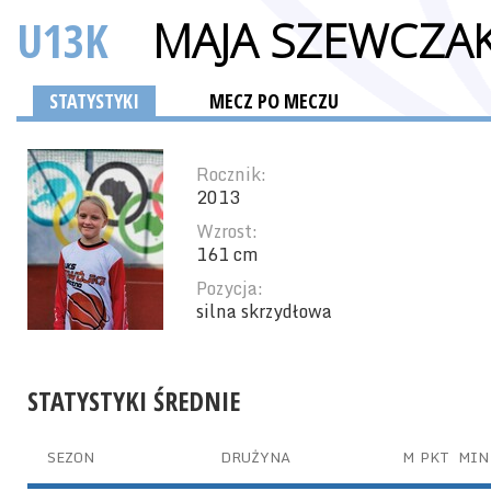
U13K
MAJA SZEWCZA
STATYSTYKI
MECZ PO MECZU
Rocznik:
2013
Wzrost:
161 cm
Pozycja:
silna skrzydłowa
STATYSTYKI ŚREDNIE
SEZON
DRUŻYNA
M
PKT
MIN