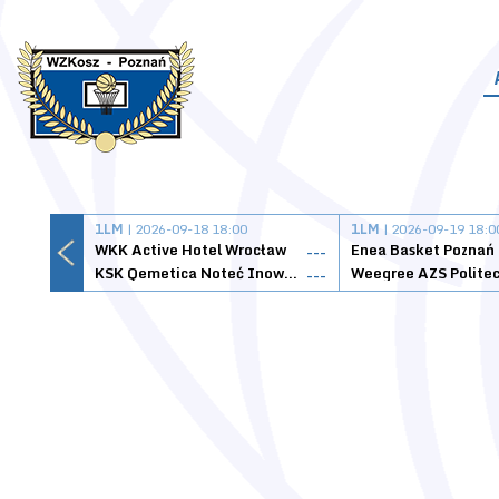
1LM
| 2026-09-18 18:00
1LM
| 2026-09-19 18:0
WKK Active Hotel Wrocław
Enea Basket Poznań
---
KSK Qemetica Noteć Inowrocław
---