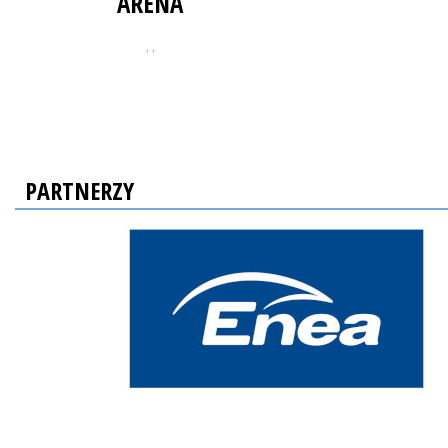
ARENA
, ,
PARTNERZY