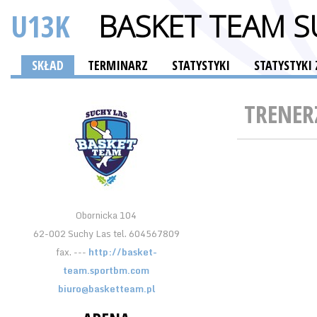
U13K
BASKET TEAM S
SKŁAD
TERMINARZ
STATYSTYKI
STATYSTYKI
TRENER
Obornicka 104
62-002 Suchy Las tel. 604567809
fax. ---
http://basket-
team.sportbm.com
biuro@basketteam.pl