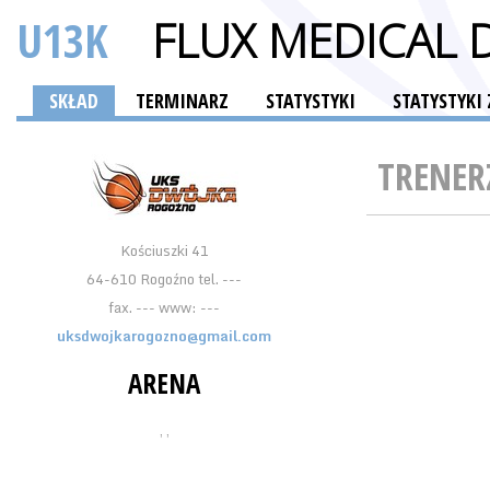
U13K
FLUX MEDICAL
SKŁAD
TERMINARZ
STATYSTYKI
STATYSTYKI
TRENER
Kościuszki 41
64-610 Rogoźno tel. ---
fax. --- www: ---
uksdwojkarogozno@gmail.com
ARENA
, ,