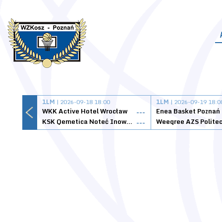
1LM
| 2026-09-18 18:00
1LM
| 2026-09-19 18:0
WKK Active Hotel Wrocław
Enea Basket Poznań
---
KSK Qemetica Noteć Inowrocław
---