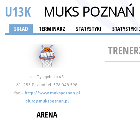
U13K
MUKS POZNAŃ
SKŁAD
TERMINARZ
STATYSTYKI
STATYSTYKI
TRENER
os. Tysiąclecia 43
61-255 Poznań tel. 576 048 598
fax. -
http://www.mukspoznan.pl
biuro@mukspoznan.pl
ARENA
, ,