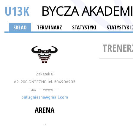
U13K
BYCZA AKADEMIA
SKŁAD
TERMINARZ
STATYSTYKI
STATYSTYKI
TRENER
Zakątek 8
62-200 GNIEZNO tel. 504906905
fax. --- www: ---
bullsgniezno@gmail.com
ARENA
, ,