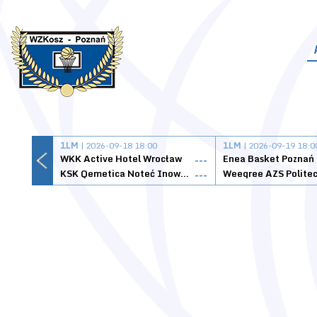
1LM
| 2026-09-18 18:00
1LM
| 2026-09-19 18:0
WKK Active Hotel Wrocław
Enea Basket Poznań
---
KSK Qemetica Noteć Inowrocław
---