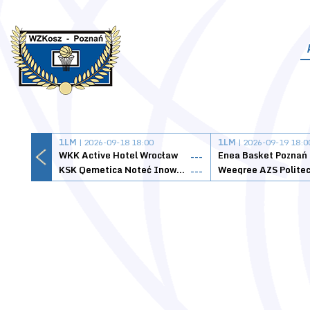
1LM
| 2026-09-18 18:00
1LM
| 2026-09-19 18:0
WKK Active Hotel Wrocław
Enea Basket Poznań
---
KSK Qemetica Noteć Inowrocław
---