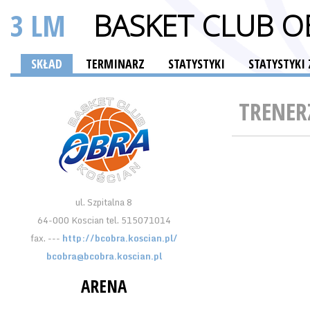
3 LM
BASKET CLUB O
SKŁAD
TERMINARZ
STATYSTYKI
STATYSTYK
TRENER
ul. Szpitalna 8
64-000 Koscian tel. 515071014
fax. ---
http://bcobra.koscian.pl/
bcobra@bcobra.koscian.pl
ARENA