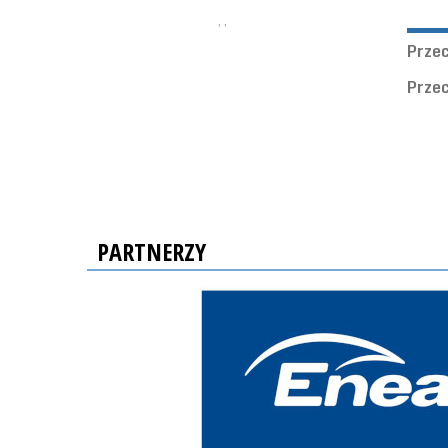
, ,
Prze
Prze
PARTNERZY