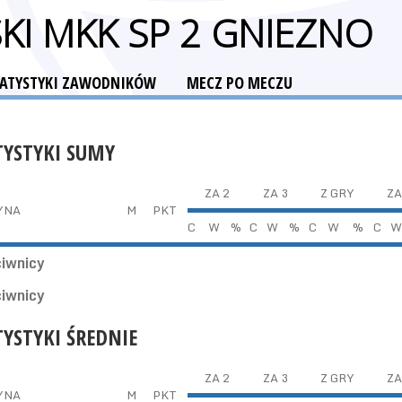
KI MKK SP 2 GNIEZNO
TATYSTYKI ZAWODNIKÓW
MECZ PO MECZU
TYSTYKI SUMY
ZA 2
ZA 3
Z GRY
ZA
YNA
M
PKT
C
W
%
C
W
%
C
W
%
C
W
ciwnicy
ciwnicy
TYSTYKI ŚREDNIE
ZA 2
ZA 3
Z GRY
ZA
YNA
M
PKT