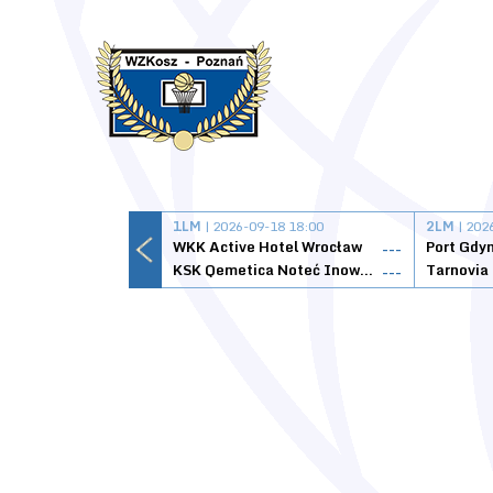
1LM
| 2026-09-18 18:00
2LM
| 202
WKK Active Hotel Wrocław
Port Gdy
---
KSK Qemetica Noteć Inowrocław
---