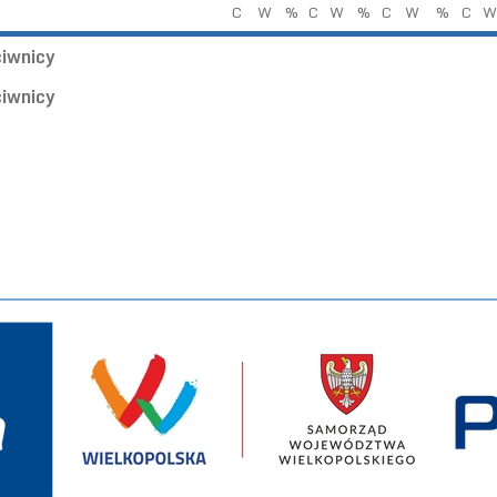
C
W
%
C
W
%
C
W
%
C
W
ciwnicy
ciwnicy