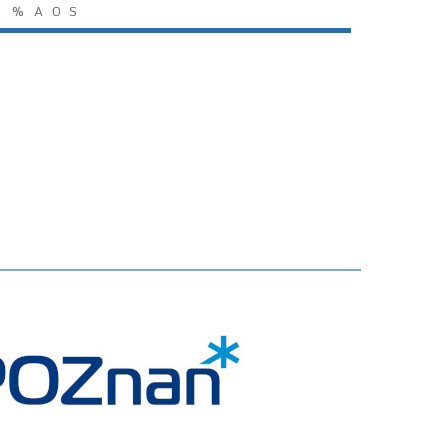
%
A
O
S