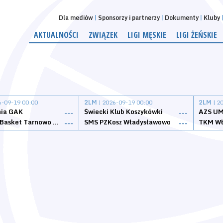
Dla mediów
Sponsorzy i partnerzy
Dokumenty
Kluby
AKTUALNOŚCI
ZWIĄZEK
LIGI MĘSKIE
LIGI ŻEŃSKIE
6-09-19 00:00
2LM
| 2026-09-19 00:00
2LM
| 2
nia GAK
Świecki Klub Koszykówki
AZS UM
---
---
Tarnovia Basket Tarnowo Podgórne
SMS PZKosz Władysławowo
TKM Wł
---
---