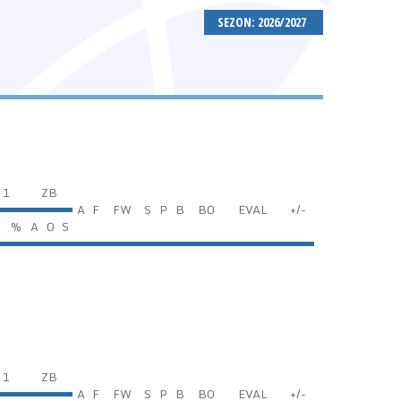
SEZON: 2026/2027
 1
ZB
A
F
FW
S
P
B
BO
EVAL
+/-
%
A
O
S
 1
ZB
A
F
FW
S
P
B
BO
EVAL
+/-