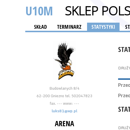
U10M
SKLEP POLS
SKŁAD
TERMINARZ
STATYSTYKI
S
STA
DRUŻ
Prze
Budowlanych 8/4
Prze
62-200 Gniezno tel. 502047823
fax. --- www: ---
STA
luks81@wp.pl
ARENA
DRUŻ