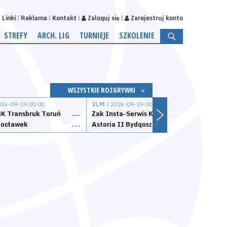
Linki
Reklama
Kontakt
Zaloguj się
Zarejestruj konto
STREFY
ARCH. LIG
TURNIEJE
SZKOLENIE
WSZYSTKIE ROZGRYWKI
026-09-19 00:00
2LM
| 2026-09-19 00:00
2LM
|
K Transbruk Toruń
Żak Insta-Serwis Koszalin
Energ
---
---
ocławek
Astoria II Bydgoszcz
Sklep
---
---