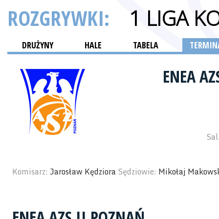
ROZGRYWKI:
1 LIGA K
DRUŻYNY
HALE
TABELA
TERMINA
ENEA AZ
Sal
Komisarz:
Jarosław Kędziora
Sędziowie:
Mikołaj Makows
ENEA AZS II POZNAŃ