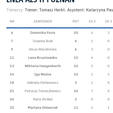
Trenerzy:
Trener: Tomasz Herkt. Asystent: Katarzyna Pa
NR
ZAWODNIK
PKT
ZA 2
ZA 3
6
Dominika Puzio
20
4
3
7
Zuzanna Bręk
6
2
0
9
Alicja Wierzbińska
6
3
0
11
Lena Brzustowska
15
6
0
13
Wiktoria Haegenbarth
10
5
0
14
Iga Woźna
10
1
2
18
Gabriela Stefanowicz
2
1
0
21
Patrycja Tomaszkiewicz
16
7
0
26
Maria Wróbel
2
0
0
32
Martyna Główczak
11
4
1