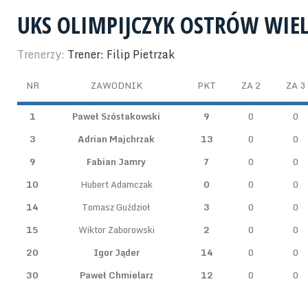
UKS OLIMPIJCZYK OSTRÓW WIE
Trenerzy:
Trener: Filip Pietrzak
NR
ZAWODNIK
PKT
ZA 2
ZA 3
1
Paweł Szóstakowski
9
0
0
3
Adrian Majchrzak
13
0
0
9
Fabian Jamry
7
0
0
10
Hubert Adamczak
0
0
0
14
Tomasz Guździoł
3
0
0
15
Wiktor Zaborowski
2
0
0
20
Igor Jąder
14
0
0
30
Paweł Chmielarz
12
0
0