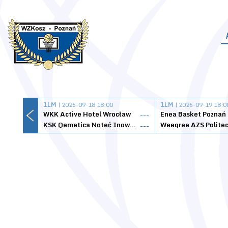
1LM
| 2026-09-18 18:00
1LM
| 2026-09-19 18:0
WKK Active Hotel Wrocław
Enea Basket Poznań
---
KSK Qemetica Noteć Inowrocław
---