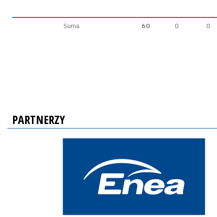
Suma
60
0
0
PARTNERZY