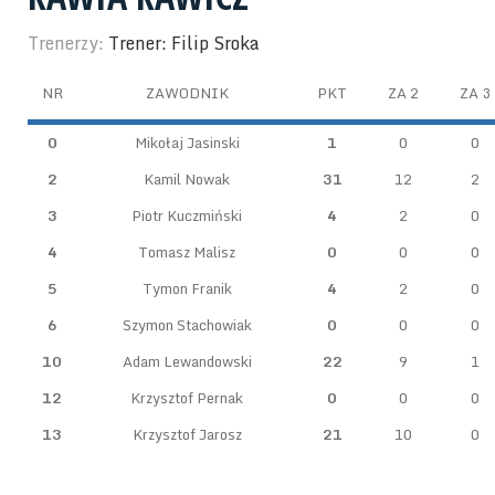
Trenerzy:
Trener: Filip Sroka
NR
ZAWODNIK
PKT
ZA 2
ZA 3
0
Mikołaj Jasinski
1
0
0
2
Kamil Nowak
31
12
2
3
Piotr Kuczmiński
4
2
0
4
Tomasz Malisz
0
0
0
5
Tymon Franik
4
2
0
6
Szymon Stachowiak
0
0
0
10
Adam Lewandowski
22
9
1
12
Krzysztof Pernak
0
0
0
13
Krzysztof Jarosz
21
10
0