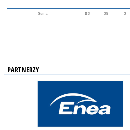
Suma
83
35
3
PARTNERZY