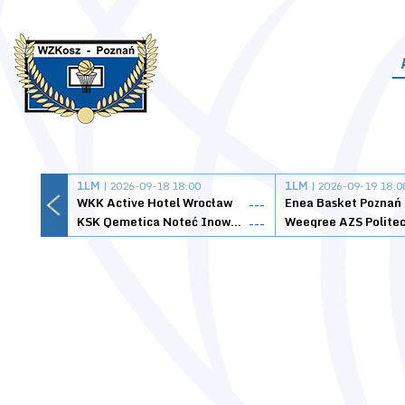
1LM
| 2026-09-18 18:00
1LM
| 2026-09-19 18:0
WKK Active Hotel Wrocław
Enea Basket Poznań
---
KSK Qemetica Noteć Inowrocław
---