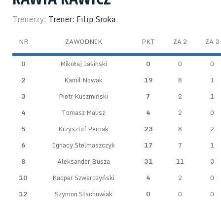
Trenerzy:
Trener: Filip Sroka
NR
ZAWODNIK
PKT
ZA 2
ZA 3
0
Mikołaj Jasinski
0
0
0
2
Kamil Nowak
19
8
1
3
Piotr Kuczmiński
7
2
1
4
Tomasz Malisz
4
2
0
5
Krzysztof Pernak
23
8
2
6
Ignacy Stelmaszczyk
17
7
1
8
Aleksander Busza
31
11
3
10
Kacper Szwarczyński
4
2
0
12
Szymon Stachowiak
0
0
0