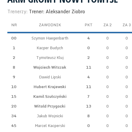
Trenerzy:
Trener: Aleksander Ziobro
NR
ZAWODNIK
PKT
ZA 2
ZA 3
00
Szymon Haegenbarth
4
0
0
1
Kacper Budych
0
0
0
2
Tymoteusz Kluj
2
0
0
8
Wojciech Witczak
11
0
0
9
Dawid Lipski
4
0
0
10
Hubert Krajewski
11
0
0
15
Kamil Szułczyński
7
0
0
20
Witold Przygocki
13
0
0
34
Jakub Wojnicki
8
0
0
45
Marcel Kacperski
0
0
0