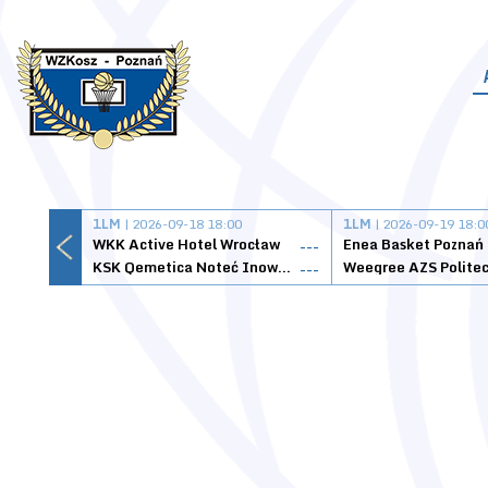
1LM
| 2026-09-18 18:00
1LM
| 2026-09-19 18:0
WKK Active Hotel Wrocław
Enea Basket Poznań
---
KSK Qemetica Noteć Inowrocław
---