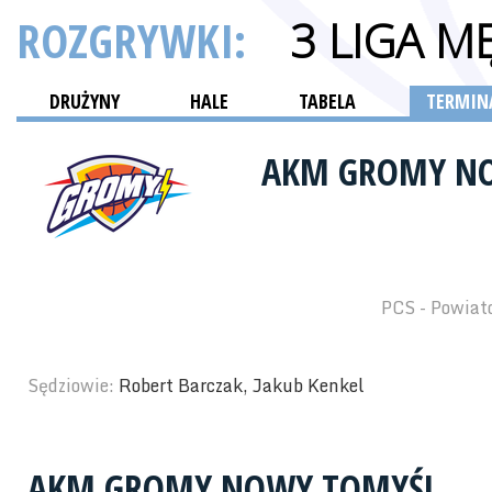
ROZGRYWKI:
3 LIGA M
DRUŻYNY
HALE
TABELA
TERMINA
AKM GROMY N
PCS - Powiat
Sędziowie:
Robert Barczak, Jakub Kenkel
AKM GROMY NOWY TOMYŚL