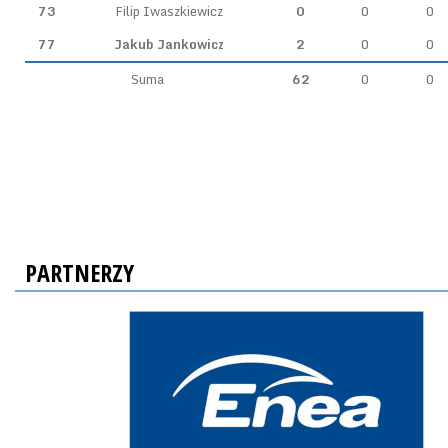
73
Filip Iwaszkiewicz
0
0
0
77
Jakub Jankowicz
2
0
0
Suma
62
0
0
PARTNERZY