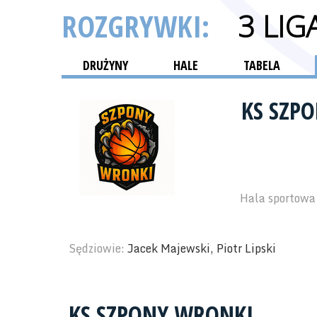
ROZGRYWKI:
3 LI
DRUŻYNY
HALE
TABELA
KS SZP
Hala sportowa 
Sędziowie:
Jacek Majewski, Piotr Lipski
KS SZPONY WRONKI