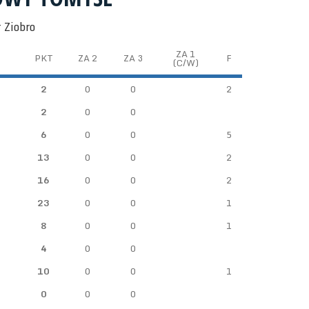
 Ziobro
ZA 1
PKT
ZA 2
ZA 3
F
(C/W)
2
0
0
2
2
0
0
6
0
0
5
13
0
0
2
16
0
0
2
23
0
0
1
8
0
0
1
4
0
0
10
0
0
1
0
0
0