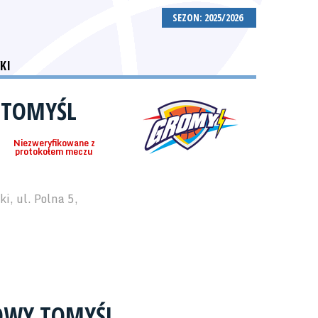
SEZON: 2025/2026
KI
 TOMYŚL
Niezweryfikowane z
protokołem meczu
i, ul. Polna 5,
OWY TOMYŚL