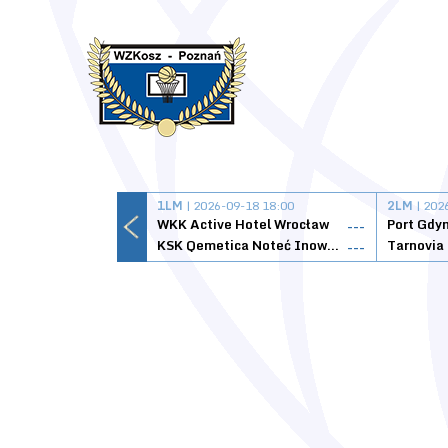
1LM
| 2026-09-18 18:00
2LM
| 202
WKK Active Hotel Wrocław
Port Gdy
---
KSK Qemetica Noteć Inowrocław
---