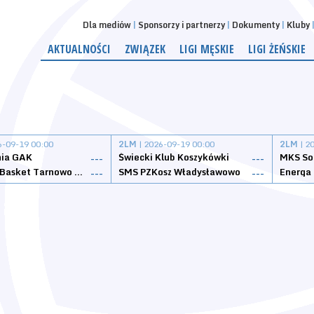
Dla mediów
Sponsorzy i partnerzy
Dokumenty
Kluby
AKTUALNOŚCI
ZWIĄZEK
LIGI MĘSKIE
LIGI ŻEŃSKIE
6-09-19 00:00
2LM
| 2026-09-19 00:00
2LM
| 2
nia GAK
Świecki Klub Koszykówki
---
---
Tarnovia Basket Tarnowo Podgórne
SMS PZKosz Władysławowo
Energa 
---
---