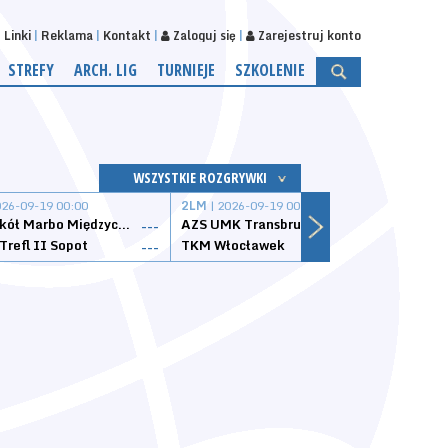
Linki
Reklama
Kontakt
Zaloguj się
Zarejestruj konto
STREFY
ARCH. LIG
TURNIEJE
SZKOLENIE
WSZYSTKIE ROZGRYWKI
026-09-19 00:00
2LM
| 2026-09-19 00:00
2LM
|
MKS Sokół Marbo Międzychód
AZS UMK Transbruk Toruń
Żak I
---
---
Trefl II Sopot
TKM Włocławek
Astor
---
---