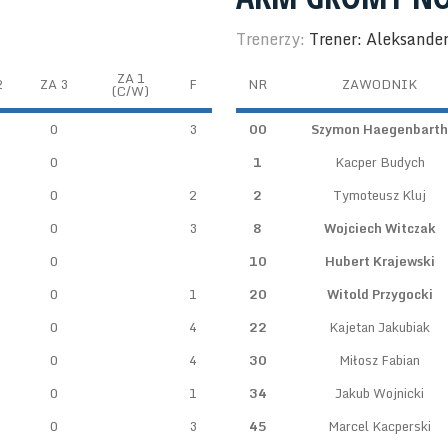
Trenerzy:
Trener: Aleksander
ZA 1
2
ZA 3
F
NR
ZAWODNIK
(C/W)
0
3
00
Szymon Haegenbarth
0
1
Kacper Budych
0
2
2
Tymoteusz Kluj
0
3
8
Wojciech Witczak
0
10
Hubert Krajewski
0
1
20
Witold Przygocki
0
4
22
Kajetan Jakubiak
0
4
30
Miłosz Fabian
0
1
34
Jakub Wojnicki
0
3
45
Marcel Kacperski