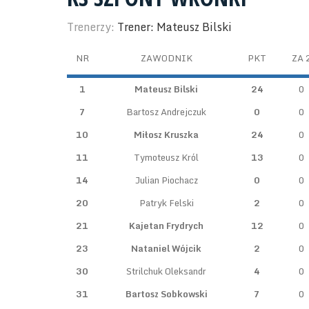
Trenerzy:
Trener: Mateusz Bilski
NR
ZAWODNIK
PKT
ZA 
1
Mateusz Bilski
24
0
7
Bartosz Andrejczuk
0
0
10
Miłosz Kruszka
24
0
11
Tymoteusz Król
13
0
14
Julian Piochacz
0
0
20
Patryk Felski
2
0
21
Kajetan Frydrych
12
0
23
Nataniel Wójcik
2
0
30
Strilchuk Oleksandr
4
0
31
Bartosz Sobkowski
7
0