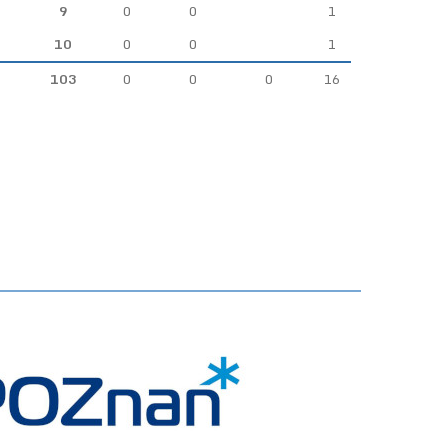
9
0
0
1
10
0
0
1
103
0
0
0
16