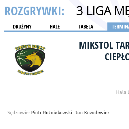
ROZGRYWKI:
3 LIGA M
DRUŻYNY
HALE
TABELA
TERMINA
MIKSTOL TA
CIEPŁ
Hala 
Sędziowie:
Piotr Rożniakowski, Jan Kowalewicz