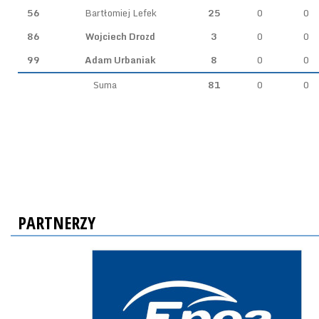
56
Bartłomiej Lefek
25
0
0
86
Wojciech Drozd
3
0
0
99
Adam Urbaniak
8
0
0
Suma
81
0
0
PARTNERZY