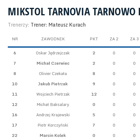
MIKSTOL TARNOVIA TARNOWO
Trenerzy:
Trener: Mateusz Kurach
NR
ZAWODNIK
PKT
ZA 2
ZA 3
6
Oskar Jędrzejczak
2
0
0
7
Michał Czerwiec
2
0
0
8
Olivier Czekała
8
0
0
10
Jakub Pietrzak
9
0
0
11
Wojciech Pietrzak
12
0
0
12
Michał Baksalary
0
0
0
16
Andrzej Krajewski
5
0
0
17
Piotr Korczyński
7
0
0
22
Marcin Kolek
0
0
0