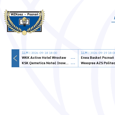
1LM
| 2026-09-18 18:00
1LM
| 2026-09-19 18:0
WKK Active Hotel Wrocław
Enea Basket Poznań
---
KSK Qemetica Noteć Inowrocław
---