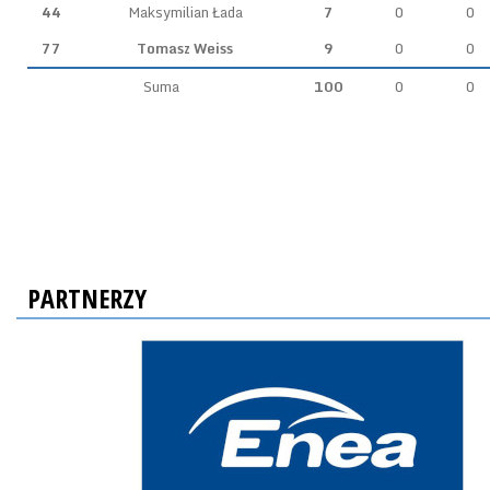
44
Maksymilian Łada
7
0
0
77
Tomasz Weiss
9
0
0
Suma
100
0
0
PARTNERZY