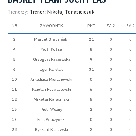
Trenerzy:
Trener: Nikołaj Tanasiejczuk
NR
ZAWODNIK
PKT
ZA 2
ZA 3
2
Marcel Grudziński
21
0
0
4
Piotr Potap
8
0
0
5
Grzegorz Krajewski
9
0
0
6
Igor Karolak
31
0
0
10
Arkadiusz Mierzejewski
0
0
0
11
Kajetan Rozwadowski
6
0
0
12
Mikołaj Karasiński
5
0
0
15
Piotr Woźny
2
0
0
17
Emil Wilczyński
0
0
0
23
Ryszard Krajewski
2
0
0