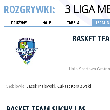
ROZGRYWKI:
3 LIGA M
DRUŻYNY
HALE
TABELA
TERMINA
BASKET TE
Hala Sportowa Gminne
Sędziowie:
Jacek Majewski, Łukasz Koralewski
BASKET TEAM SUCHY LAS