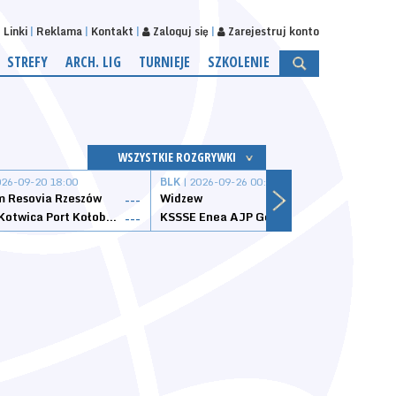
Linki
Reklama
Kontakt
Zaloguj się
Zarejestruj konto
STREFY
ARCH. LIG
TURNIEJE
SZKOLENIE
WSZYSTKIE ROZGRYWKI
026-09-20 18:00
BLK
| 2026-09-26 00:00
BLK
| 
 Resovia Rzeszów
Widzew
Wisła
---
---
Datzzy Kotwica Port Kołobrzeg
KSSSE Enea AJP Gorzów Wielkopolski
1KS Ś
---
---