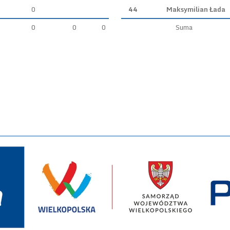
0
44
Maksymilian Łada
0
0
0
Suma