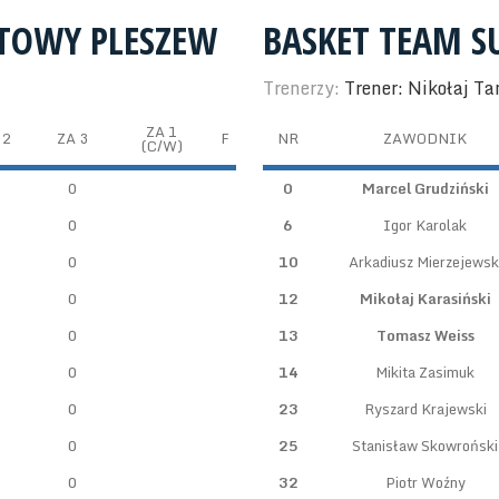
TOWY PLESZEW
BASKET TEAM S
Trenerzy:
Trener: Nikołaj Ta
ZA 1
 2
ZA 3
F
NR
ZAWODNIK
(C/W)
0
0
Marcel Grudziński
0
6
Igor Karolak
0
10
Arkadiusz Mierzejewsk
0
12
Mikołaj Karasiński
0
13
Tomasz Weiss
0
14
Mikita Zasimuk
0
23
Ryszard Krajewski
0
25
Stanisław Skowroński
0
32
Piotr Woźny