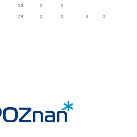
12
0
0
79
0
0
0
0