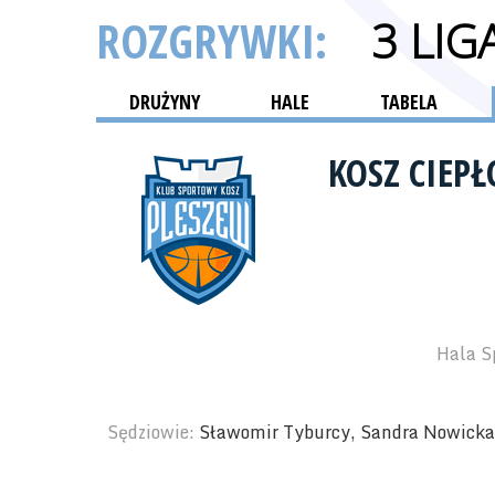
ROZGRYWKI:
3 LI
DRUŻYNY
HALE
TABELA
KOSZ CIEP
Hala S
Sędziowie:
Sławomir Tyburcy, Sandra Nowicka