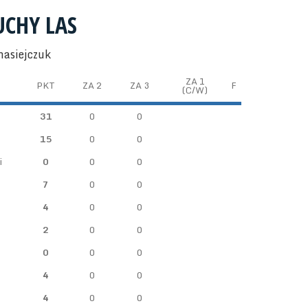
UCHY LAS
nasiejczuk
ZA 1
PKT
ZA 2
ZA 3
F
(C/W)
31
0
0
15
0
0
i
0
0
0
7
0
0
4
0
0
2
0
0
0
0
0
4
0
0
4
0
0