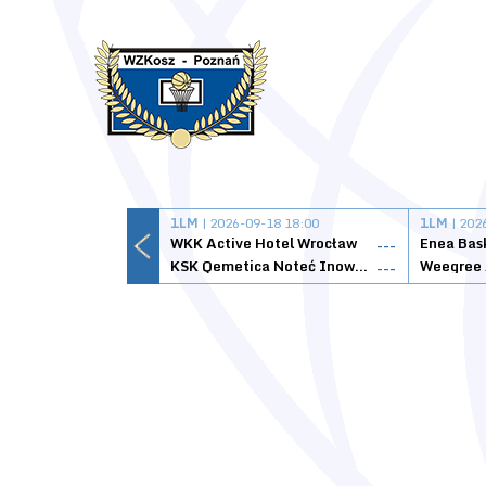
1LM
| 2026-09-18 18:00
1LM
| 202
WKK Active Hotel Wrocław
Enea Bas
---
KSK Qemetica Noteć Inowrocław
---