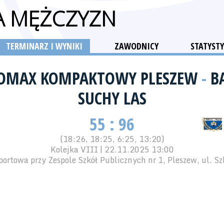
GA MĘŻCZYZN
TERMINARZ I WYNIKI
ZAWODNICY
STATYSTY
ŁOMAX KOMPAKTOWY PLESZEW
-
B
SUCHY LAS
55 : 96
(18:26, 18:25, 6:25, 13:20)
Kolejka VIII | 22.11.2025 13:00
portowa przy Zespole Szkół Publicznych nr 1, Pleszew, ul. Sz