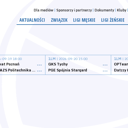
Dla mediów
Sponsorzy i partnerzy
Dokumenty
Kluby
AKTUALNOŚCI
ZWIĄZEK
LIGI MĘSKIE
LIGI ŻEŃSKIE
6-09-19 18:00
1LM
| 2026-09-20 15:00
1LM
| 2
ket Poznań
GKS Tychy
OPTeam
---
---
Weegree AZS Politechnika Opolska
PGE Spójnia Stargard
---
---