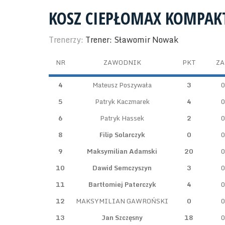
KOSZ CIEPŁOMAX KOMPAK
Trenerzy:
Trener: Sławomir Nowak
NR
ZAWODNIK
PKT
ZA
4
Mateusz Poszywała
3
0
5
Patryk Kaczmarek
4
0
6
Patryk Hassek
2
0
8
Filip Solarczyk
0
0
9
Maksymilian Adamski
20
0
10
Dawid Semczyszyn
3
0
11
Bartłomiej Paterczyk
4
0
12
MAKSYMILIAN GAWROŃSKI
0
0
13
Jan Szczęsny
18
0