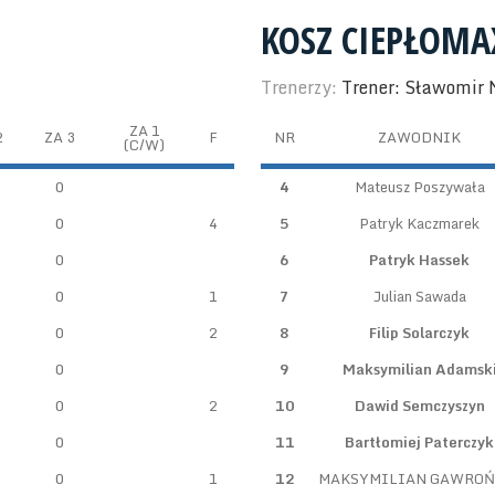
KOSZ CIEPŁOM
Trenerzy:
Trener: Sławomir
ZA 1
2
ZA 3
F
NR
ZAWODNIK
(C/W)
0
4
Mateusz Poszywała
0
4
5
Patryk Kaczmarek
0
6
Patryk Hassek
0
1
7
Julian Sawada
0
2
8
Filip Solarczyk
0
9
Maksymilian Adamsk
0
2
10
Dawid Semczyszyn
0
11
Bartłomiej Paterczyk
0
1
12
MAKSYMILIAN GAWROŃ