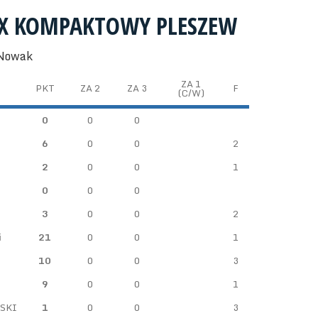
AX KOMPAKTOWY PLESZEW
 Nowak
ZA 1
PKT
ZA 2
ZA 3
F
(C/W)
0
0
0
6
0
0
2
2
0
0
1
0
0
0
3
0
0
2
i
21
0
0
1
10
0
0
3
9
0
0
1
SKI
1
0
0
3