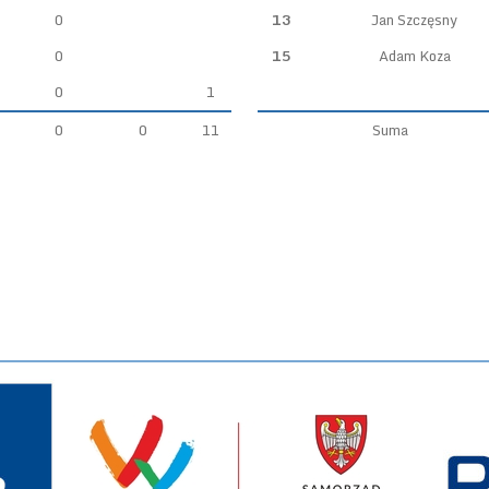
0
13
Jan Szczęsny
0
15
Adam Koza
0
1
0
0
11
Suma