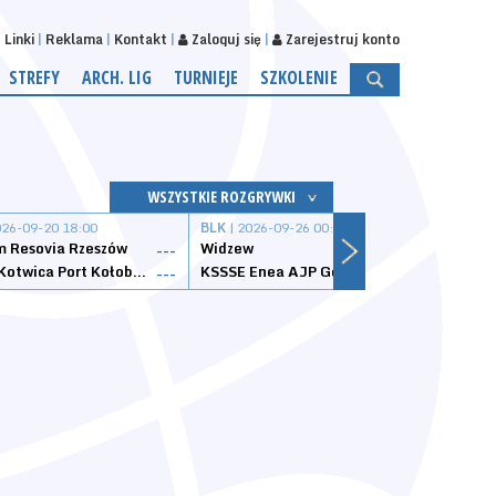
Linki
Reklama
Kontakt
Zaloguj się
Zarejestruj konto
STREFY
ARCH. LIG
TURNIEJE
SZKOLENIE
WSZYSTKIE ROZGRYWKI
026-09-20 18:00
BLK
| 2026-09-26 00:00
BLK
| 
 Resovia Rzeszów
Widzew
Wisła
---
---
Datzzy Kotwica Port Kołobrzeg
KSSSE Enea AJP Gorzów Wielkopolski
1KS Ś
---
---