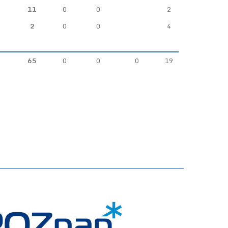
11
0
0
2
2
0
0
4
65
0
0
0
19