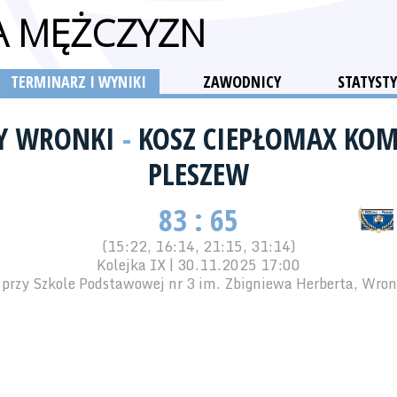
GA MĘŻCZYZN
TERMINARZ I WYNIKI
ZAWODNICY
STATYSTY
NY WRONKI
-
KOSZ CIEPŁOMAX KO
PLESZEW
83 : 65
(15:22, 16:14, 21:15, 31:14)
Kolejka IX | 30.11.2025 17:00
przy Szkole Podstawowej nr 3 im. Zbigniewa Herberta, Wronk