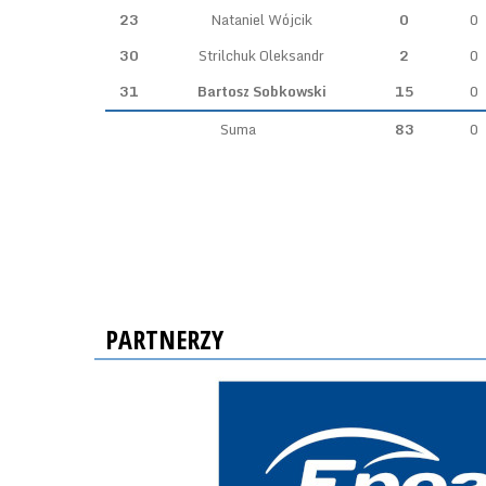
23
Nataniel Wójcik
0
0
30
Strilchuk Oleksandr
2
0
31
Bartosz Sobkowski
15
0
Suma
83
0
PARTNERZY