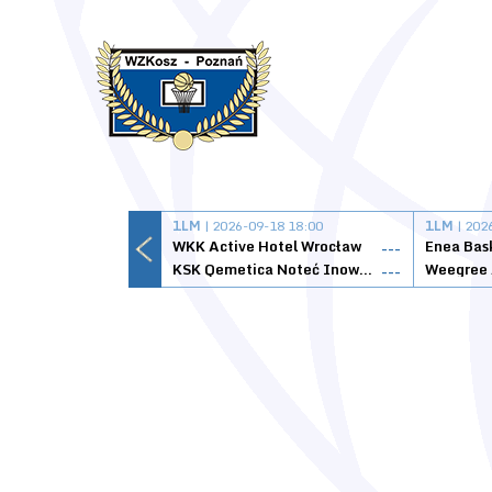
1LM
| 2026-09-18 18:00
1LM
| 202
WKK Active Hotel Wrocław
Enea Bas
---
KSK Qemetica Noteć Inowrocław
---