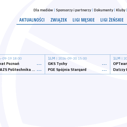
Dla mediów
Sponsorzy i partnerzy
Dokumenty
Kluby
AKTUALNOŚCI
ZWIĄZEK
LIGI MĘSKIE
LIGI ŻEŃSKIE
6-09-19 18:00
1LM
| 2026-09-20 15:00
1LM
| 2
ket Poznań
GKS Tychy
OPTeam
---
---
Weegree AZS Politechnika Opolska
PGE Spójnia Stargard
---
---