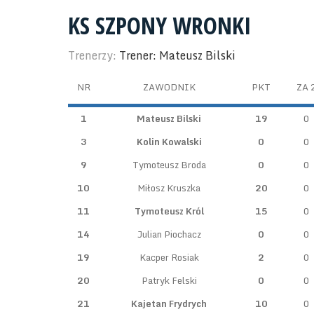
KS SZPONY WRONKI
Trenerzy:
Trener: Mateusz Bilski
NR
ZAWODNIK
PKT
ZA 
1
Mateusz Bilski
19
0
3
Kolin Kowalski
0
0
9
Tymoteusz Broda
0
0
10
Miłosz Kruszka
20
0
11
Tymoteusz Król
15
0
14
Julian Piochacz
0
0
19
Kacper Rosiak
2
0
20
Patryk Felski
0
0
21
Kajetan Frydrych
10
0