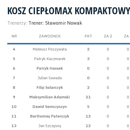
KOSZ CIEPŁOMAX KOMPAKTOWY
Trenerzy:
Trener: Sławomir Nowak
NR
ZAWODNIK
PKT
ZA 2
ZA 
4
Mateusz Poszywała
2
0
0
5
Patryk Kaczmarek
3
0
0
6
Patryk Hassek
0
0
0
7
Julian Sawada
0
0
0
8
Filip Solarczyk
2
0
0
9
Maksymilian Adamski
21
0
0
10
Dawid Semczyszyn
5
0
0
11
Bartłomiej Paterczyk
12
0
0
13
Jan Szczęsny
12
0
0