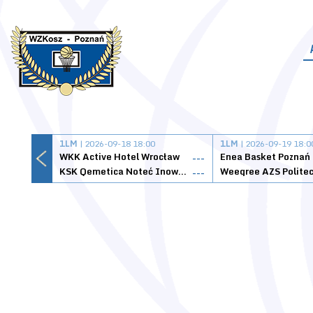
1LM
| 2026-09-18 18:00
1LM
| 2026-09-19 18:0
WKK Active Hotel Wrocław
Enea Basket Poznań
---
KSK Qemetica Noteć Inowrocław
---