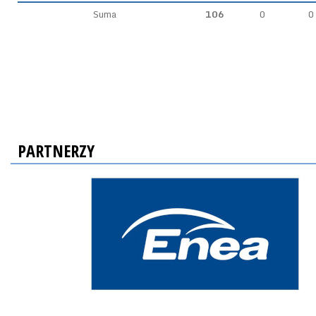
Suma
106
0
0
PARTNERZY