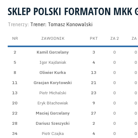
SKLEP POLSKI FORMATON MKK 
Trenerzy:
Trener: Tomasz Konowalski
NR
ZAWODNIK
PKT
ZA 2
ZA 
2
Kamil Gorzelany
3
0
0
5
Igor Kajdaniak
4
0
0
8
Oliwier Kurka
13
0
0
11
Gracjan Korytowski
21
0
0
13
Piotr Michalski
23
0
0
20
Eryk Błachowiak
9
0
0
22
Maciej Gorzelany
27
0
0
28
Dariusz Szeszycki
2
0
0
34
Piotr Czajka
4
0
0