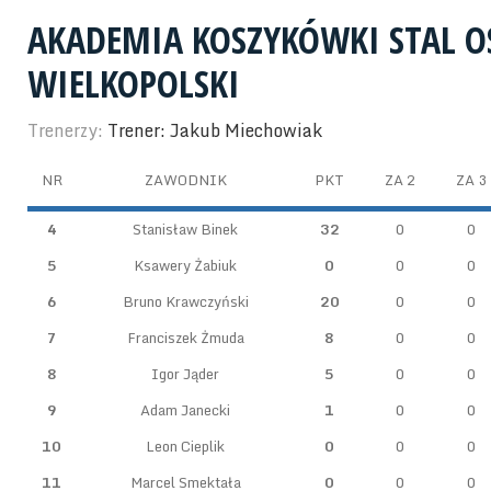
AKADEMIA KOSZYKÓWKI STAL 
WIELKOPOLSKI
Trenerzy:
Trener: Jakub Miechowiak
NR
ZAWODNIK
PKT
ZA 2
ZA 3
4
Stanisław Binek
32
0
0
5
Ksawery Żabiuk
0
0
0
6
Bruno Krawczyński
20
0
0
7
Franciszek Żmuda
8
0
0
8
Igor Jąder
5
0
0
9
Adam Janecki
1
0
0
10
Leon Cieplik
0
0
0
11
Marcel Smektała
0
0
0