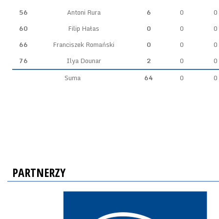
56
Antoni Rura
6
0
0
60
Filip Hałas
0
0
0
66
Franciszek Romański
0
0
0
76
Ilya Dounar
2
0
0
Suma
64
0
0
PARTNERZY