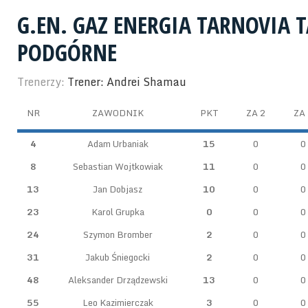
G.EN. GAZ ENERGIA TARNOVIA
PODGÓRNE
Trenerzy:
Trener: Andrei Shamau
NR
ZAWODNIK
PKT
ZA 2
ZA 
4
Adam Urbaniak
15
0
0
8
Sebastian Wojtkowiak
11
0
0
13
Jan Dobjasz
10
0
0
23
Karol Grupka
0
0
0
24
Szymon Bromber
2
0
0
31
Jakub Śniegocki
2
0
0
48
Aleksander Drządzewski
13
0
0
55
Leo Kazimierczak
3
0
0