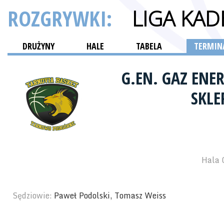
ROZGRYWKI:
LIGA KA
DRUŻYNY
HALE
TABELA
TERMINA
G.EN. GAZ EN
SKLE
Hala 
Sędziowie:
Paweł Podolski, Tomasz Weiss